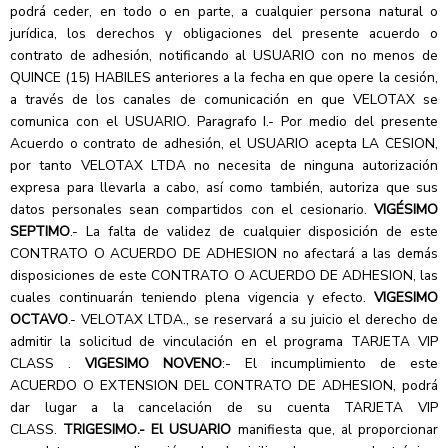
podrá ceder, en todo o en parte, a cualquier persona natural o
jurídica, los derechos y obligaciones del presente acuerdo o
contrato de adhesión, notificando al USUARIO con no menos de
QUINCE (15) HABILES anteriores a la fecha en que opere la cesión,
a través de los canales de comunicación en que VELOTAX se
comunica con el USUARIO. Paragrafo I.- Por medio del presente
Acuerdo o contrato de adhesión, el USUARIO acepta LA CESION,
por tanto VELOTAX LTDA no necesita de ninguna autorización
expresa para llevarla a cabo, así como también, autoriza que sus
datos personales sean compartidos con el cesionario.
VIGÉSIMO
SEPTIMO
.- La falta de validez de cualquier disposición de este
CONTRATO O ACUERDO DE ADHESION no afectará a las demás
disposiciones de este CONTRATO O ACUERDO DE ADHESION, las
cuales continuarán teniendo plena vigencia y efecto.
VIGESIMO
OCTAVO
.- VELOTAX LTDA., se reservará a su juicio el derecho de
admitir la solicitud de vinculación en el programa TARJETA VIP
CLASS .
VIGESIMO NOVENO
:- El incumplimiento de este
ACUERDO O EXTENSION DEL CONTRATO DE ADHESION, podrá
dar lugar a la cancelación de su cuenta TARJETA VIP
CLASS.
TRIGESIMO.- El USUARIO
manifiesta que, al proporcionar