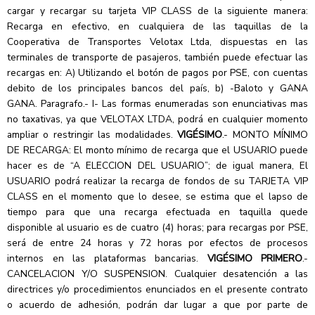
cargar y recargar su tarjeta VIP CLASS de la siguiente manera:
Recarga en efectivo, en cualquiera de las taquillas de la
Cooperativa de Transportes Velotax Ltda, dispuestas en las
terminales de transporte de pasajeros, también puede efectuar las
recargas en: A) Utilizando el botón de pagos por PSE, con cuentas
debito de los principales bancos del país, b) -Baloto y GANA
GANA. Paragrafo.- I- Las formas enumeradas son enunciativas mas
no taxativas, ya que VELOTAX LTDA, podrá en cualquier momento
ampliar o restringir las modalidades.
VIGÉSIMO
.- MONTO MÍNIMO
DE RECARGA: El monto mínimo de recarga que el USUARIO puede
hacer es de “A ELECCION DEL USUARIO”; de igual manera, El
USUARIO podrá realizar la recarga de fondos de su TARJETA VIP
CLASS en el momento que lo desee, se estima que el lapso de
tiempo para que una recarga efectuada en taquilla quede
disponible al usuario es de cuatro (4) horas; para recargas por PSE,
será de entre 24 horas y 72 horas por efectos de procesos
internos en las plataformas bancarias.
VIGÉSIMO PRIMERO
.-
CANCELACION Y/O SUSPENSION. Cualquier desatención a las
directrices y/o procedimientos enunciados en el presente contrato
o acuerdo de adhesión, podrán dar lugar a que por parte de