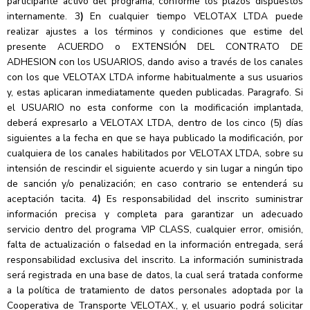
participante activo del programa, conforme los plazos dispuestos
internamente. 3
)
En cualquier tiempo VELOTAX LTDA puede
realizar ajustes a los términos y condiciones que estime del
presente ACUERDO o EXTENSIÓN DEL CONTRATO DE
ADHESION con los USUARIOS, dando aviso a través de los canales
con los que VELOTAX LTDA informe habitualmente a sus usuarios
y, estas aplicaran inmediatamente queden publicadas. Paragrafo. Si
el USUARIO no esta conforme con la modificación implantada,
deberá expresarlo a VELOTAX LTDA, dentro de los cinco (5) días
siguientes a la fecha en que se haya publicado la modificación, por
cualquiera de los canales habilitados por VELOTAX LTDA, sobre su
intensión de rescindir el siguiente acuerdo y sin lugar a ningún tipo
de sanción y/o penalización; en caso contrario se entenderá su
aceptación tacita. 4
)
Es responsabilidad del inscrito suministrar
información precisa y completa para garantizar un adecuado
servicio dentro del programa VIP CLASS, cualquier error, omisión,
falta de actualización o falsedad en la información entregada, será
responsabilidad exclusiva del inscrito. La información suministrada
será registrada en una base de datos, la cual será tratada conforme
a la política de tratamiento de datos personales adoptada por la
Cooperativa de Transporte VELOTAX., y, el usuario podrá solicitar