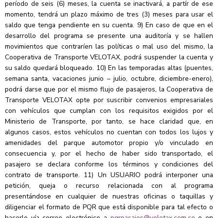
período de seis (6) meses, la cuenta se inactivará, a partír de ese
momento, tendrá un plazo máximo de tres (3) meses para usar el
saldo que tenga pendiente en su cuenta. 9) En caso de que en el
desarrollo del programa se presente una auditoría y se hallen
movimientos que contraríen las políticas o mal uso del mismo, la
Cooperativa de Transporte VELOTAX, podrá suspender la cuenta y
su saldo quedará bloqueado. 10) En las temporadas altas (puentes,
semana santa, vacaciones junio – julio, octubre, diciembre-enero),
podrá darse que por el mismo flujo de pasajeros, la Cooperativa de
Transporte VELOTAX opte por suscribir convenios empresariales
con vehículos que cumplan con los requisitos exigidos por el
Ministerio de Transporte, por tanto, se hace claridad que, en
algunos casos, estos vehículos no cuentan con todos los lujos y
amenidades del parque automotor propio y/o vinculado en
consecuencia y, por el hecho de haber sido transportado, el
pasajero se declara conforme los términos y condiciones del
contrato de transporte. 11) Un USUARIO podrá interponer una
petición, queja o recurso relacionada con al programa
presentándose en cualquier de nuestras oficinas o taquillas y
diligenciar el formato de PQR que está disponible para tal efecto o
hacerlo vía correo electrónico a
pqrpasajes@velotax.com.co
o en