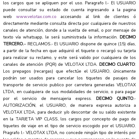
los cargos que se apliquen por el uso. Paragrafo I.- El USUARIO
puede consultar su estado de cuenta ingresando a la pagina
web
www.velotax.com.co
accesando al link de clientes ó
directamente mediante consulta directa por cualquiera de nuestros
canales de atención, donde a la vuelta de email, o por mensaje de
texto vía whatsapp, le será suministrada la información.
DECIMO
TERCERO.
– RECLAMOS.- El USUARIO dispone de quince (15) días,
a partir de la fecha en que adquirió el tiquete o recargó su tarjeta
para realizar su reclamo, y este será valido por cualquiera de los
canales de atención (PQR) de VELOTAX LTDA.
DECIMO CUARTO
:
Los prepagos (recargas) que efectúe el USUARIO, únicamente
podrán ser usados para cancelar los tiquetes de pasajes de
transporte de servicio publico por carretera generadas VELOTAX
LTDA, en cualquiera de sus modalidades de servicio, o para pagar
por el servicio de mensajeria express.
DECIMO QUINTO
.-
AUTORIZACIÓN, el USUARIO, de manera expresa autoriza a
VELOTAX LTDA, para deducir y/o descontar de su saldo existente
en la TARJETA VIP CLASS, los cargos por concepto de pago de
tiquetes de viaje en el tipo de servicio escogido por el USUARIO.
Pragrafo I.- VELOTAX LTDA, no concede ningún tipo de interés por