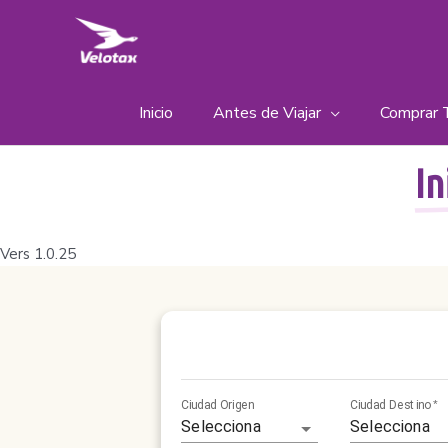
Ir
al
contenido
Inicio
Antes de Viajar
Comprar 
In
Vers 1.0.25