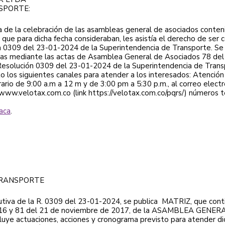
NSPORTE:
ha de la celebración de las asambleas general de asociados conte
que para dicha fecha consideraban, les asistía el derecho de ser
ón 0309 del 23-01-2024 de la Superintendencia de Transporte. Se
das mediante las actas de Asamblea General de Asociados 78 de
 Resolución 0309 del 23-01-2024 de la Superintendencia de Tran
los siguientes canales para atender a los interesados: Atención p
ario de 9:00 a.m a 12 m y de 3:00 pm a 5:30 p.m., al correo elect
 www.velotax.com.co (link https://velotax.com.co/pqrs/) números
 aca
.
TRANSPORTE
lutiva de la R. 0309 del 23-01-2024, se publica MATRIZ, que conti
016 y 81 del 21 de noviembre de 2017, de la ASAMBLEA GENERAL
ncluye actuaciones, acciones y cronograma previsto para atender di