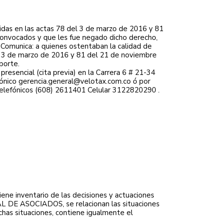
nidas en las actas 78 del 3 de marzo de 2016 y 81
 convocados y que les fue negado dicho derecho,
 Comunica: a quienes ostentaban la calidad de
l 3 de marzo de 2016 y 81 del 21 de noviembre
sporte.
resencial (cita previa) en la Carrera 6 # 21-34
rónico
gerencia.general@velotax.com.co
ó por
 telefónicos (608) 2611401 Celular 3122820290 .
ene inventario de las decisiones y actuaciones
 DE ASOCIADOS, se relacionan las situaciones
chas situaciones, contiene igualmente el