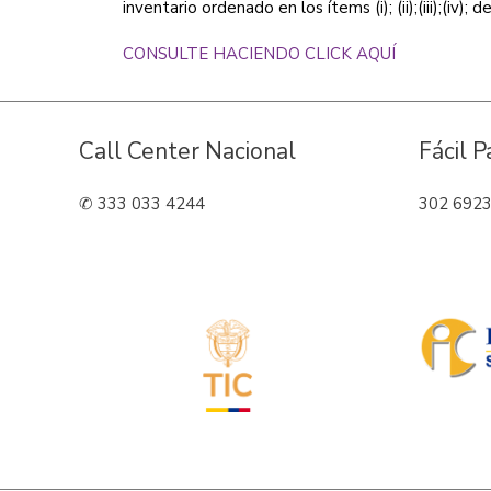
inventario ordenado en los ítems (i); (ii);(iii);(iv); 
CONSULTE HACIENDO CLICK AQUÍ
Call Center Nacional
Fácil 
✆ 333 033 4244
302 692