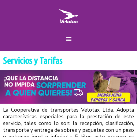
Ir
Menú
al
contenido
principal
Servicios y Tarifas
La Cooperativa de transportes Velotax Ltda. Adopta
características especiales para la prestación de este
servicio, tales como lo son: la recepción, clasificación,
transporte y entrega de sobres y paquetes con un peso
o volumen igual o inferior a 5 kilos; este proceso es