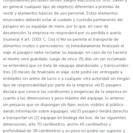
computadores portátiles lentes, juegos electrónicos, licor, llaves y
en general cualquier tipo de objeto(s) diferentes a prendas de
vestir y elementos básicos de uso personal. Estos elementos
enunciados deberán estar al cuidado y custodia permanente del
pasajero en su equipaje de mano, por lo que, en caso de
desatención, la empresa no responderá por su perdida o avería,
(numeral 4 art. 1003. C. Cio) v) No se permite el transporte de
alimentos crudos o perecederos. vi) Inmediatamente finalizado el
viaje el pasajero debe reclamar su equipaje, en caso de no hacerlo
el mismo será guardado, luego de cinco (5) días sin ser reclamado
se entenderá que se trata de equipaje abandonado, y transcurridos
tres (3) meses de finalizado el viaje, este podrá ser entregado a
entidades sin animo de lucro o a cualquier otra autoridad sin ningún
tipo de responsabilidad por parte de la empresa. vii) El pasajero
declara que conoce las condiciones y exigencias de la empresa en
cuanto a las dimensiones y peso máximo del equipaje, lo anterior
sin perjuicio que se dispongan y/o fijen, avisos visibles al público
dando información sobre equipajes. viii) El pasajero tendrá derecho
a transportar un (1) equipaje en bodega del bus, de las siguientes
dimensiones, alto 70 centímetros, ancho 45 centímetros y
profundidad de 28 centímetros y su peso no podrá ser superior a