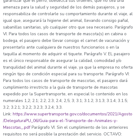
garantizar que el perro, obedezca sus órdenes, que no sea una
amenaza para la salud y seguridad de los demás pasajeros, y se
responsabiliza de controlarle su comportamiento durante el viaje, al
igual que, asegurará la higiene del animal, llevando consigo pañal,
sabanillas sanitarias, y/o cualquier otro que sea necesario. Parágrafo
VI. Para todos los casos de transporte de mascota(s) en cabina o
bodega, el pasajero debe llevar consigo el carnet de vacunación y
presentarlo ante cualquiera de nuestros funcionarios o en la
taquilla al momento de adquirir el tiquete. Parágrafo V. EL pasajero
es el único responsable de asegurar la calidad, comodidad y/o
tranquilidad del animal durante el viaje, ya que la empresa no oferta
ningún tipo de condición especial para su transporte. Parágrafo VI:
Para todos los casos de transporte de mascotas, el pasajero dará
cumplimiento irrestricto a la guía de transporte de mascotas
expedido por la Supertransporte, en especial lo contenido en los
numerales 1,2; 2.1; 2.2; 2.3; 2.4; 2,5; 3; 3.1; 3.1.2; 3.1.3; 3.1.4; 3.1.5;
3.2; 3.2.1; 3.2.2; 3.2.3; 3.2.4; 3.3.
Link:
https://www.supertransporte.gov.co/documentos/2021/Agosto
/DelegaturaPU_06/Guia-para-el-Transporte-de-Animales-y-
Mascotas_.pdf
Parágrafo VI. Sin el cumplimiento de los anteriores
requisitos no será posible la prestación del servicio. OCTAVO: