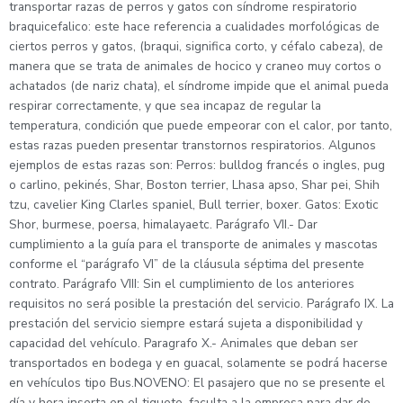
transportar razas de perros y gatos con síndrome respiratorio
braquicefalico: este hace referencia a cualidades morfológicas de
ciertos perros y gatos, (braqui, significa corto, y céfalo cabeza), de
manera que se trata de animales de hocico y craneo muy cortos o
achatados (de nariz chata), el síndrome impide que el animal pueda
respirar correctamente, y que sea incapaz de regular la
temperatura, condición que puede empeorar con el calor, por tanto,
estas razas pueden presentar transtornos respiratorios. Algunos
ejemplos de estas razas son: Perros: bulldog francés o ingles, pug
o carlino, pekinés, Shar, Boston terrier, Lhasa apso, Shar pei, Shih
tzu, cavelier King Clarles spaniel, Bull terrier, boxer. Gatos: Exotic
Shor, burmese, poersa, himalayaetc. Parágrafo VII.- Dar
cumplimiento a la guía para el transporte de animales y mascotas
conforme el “parágrafo VI” de la cláusula séptima del presente
contrato. Parágrafo VIII: Sin el cumplimiento de los anteriores
requisitos no será posible la prestación del servicio. Parágrafo IX. La
prestación del servicio siempre estará sujeta a disponibilidad y
capacidad del vehículo. Paragrafo X.- Animales que deban ser
transportados en bodega y en guacal, solamente se podrá hacerse
en vehículos tipo Bus.NOVENO: El pasajero que no se presente el
día y hora inserta en el tiquete, faculta a la empresa para dar de