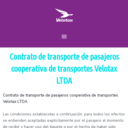
Ir
Menú
al
contenido
principal
Contrato de transporte de pasajeros
cooperativa de transportes Velotax
LTDA
Contrato de transporte de pasajeros cooperativa de transportes
Velotax LTDA
Las condiciones establecidas a continuación, para todos los efectos
se entienden aceptadas explícitamente por el pasajero al momento
de recibir y hacer uso del tiquete o por el hecho de haber sido