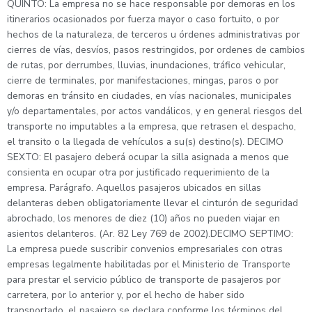
QUINTO: La empresa no se hace responsable por demoras en los
itinerarios ocasionados por fuerza mayor o caso fortuito, o por
hechos de la naturaleza, de terceros u órdenes administrativas por
cierres de vías, desvíos, pasos restringidos, por ordenes de cambios
de rutas, por derrumbes, lluvias, inundaciones, tráfico vehicular,
cierre de terminales, por manifestaciones, mingas, paros o por
demoras en tránsito en ciudades, en vías nacionales, municipales
y/o departamentales, por actos vandálicos, y en general riesgos del
transporte no imputables a la empresa, que retrasen el despacho,
el transito o la llegada de vehículos a su(s) destino(s). DECIMO
SEXTO: El pasajero deberá ocupar la silla asignada a menos que
consienta en ocupar otra por justificado requerimiento de la
empresa. Parágrafo. Aquellos pasajeros ubicados en sillas
delanteras deben obligatoriamente llevar el cinturón de seguridad
abrochado, los menores de diez (10) años no pueden viajar en
asientos delanteros. (Ar. 82 Ley 769 de 2002).DECIMO SEPTIMO:
La empresa puede suscribir convenios empresariales con otras
empresas legalmente habilitadas por el Ministerio de Transporte
para prestar el servicio público de transporte de pasajeros por
carretera, por lo anterior y, por el hecho de haber sido
transportado, el pasajero se declara conforme los términos del