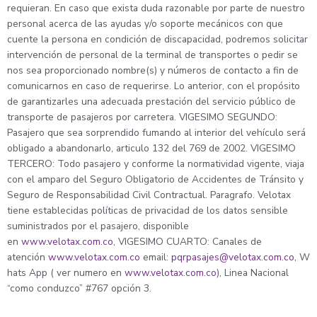
requieran. En caso que exista duda razonable por parte de nuestro
personal acerca de las ayudas y/o soporte mecánicos con que
cuente la persona en condición de discapacidad, podremos solicitar
intervención de personal de la terminal de transportes o pedir se
nos sea proporcionado nombre(s) y números de contacto a fin de
comunicarnos en caso de requerirse. Lo anterior, con el propósito
de garantizarles una adecuada prestación del servicio público de
transporte de pasajeros por carretera. VIGESIMO SEGUNDO:
Pasajero que sea sorprendido fumando al interior del vehículo será
obligado a abandonarlo, articulo 132 del 769 de 2002. VIGESIMO
TERCERO: Todo pasajero y conforme la normatividad vigente, viaja
con el amparo del Seguro Obligatorio de Accidentes de Tránsito y
Seguro de Responsabilidad Civil Contractual. Paragrafo. Velotax
tiene establecidas políticas de privacidad de los datos sensible
suministrados por el pasajero, disponible
en
www.velotax.com.co,
VIGESIMO CUARTO: Canales de
atención
www.velotax.com.co
email:
pqrpasajes@velotax.com.co
,
W
hats App ( ver numero en
www.velotax.com.co
), Linea Nacional
“como conduzco” #767 opción 3.