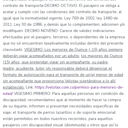
contrato de transporte.DECIMO OCTAVO: El pasajero se obliga a
acatar y cumplir con las condiciones del contrato de transporte, al
igual que la normatividad vigente, Ley 769 de 2002, ley 1480 de
2011, Ley 30 de 1986, y demás que lo complementen, adicionen y/o
modifiquen. DECIMO NOVENO: Carece de validez indicaciones
efectuadas por el pasajero, terceros, o dependientes de la empresa
que no sé encuentren taxativamente incluidas dentro del presente
clausulado.
VIGESIMO: Los menores de Quince (-15) años siempre
deberán viajar acompañados por un adulto
,
los mayores de Quince
(15) años, que pretendan viajar sin acompañante, su padre,
madre, acudiente, tutor y/o responsable deberá diligenciar el
formato de autorización para el transporte de un(a) menor de edad
sin acompañante que proporciona Velotax sujetándose a lo allí
establecido.
Link:
https://velotax.com.co/permiso-para-menores-de-
edad/
VIGESIMO PRIMERO: Para aquellas personas en condición de
discapacidad, recomendamos que al momento de hacer la compra
de su tiquete, informen si presentan necesidades específicas de
viaje; el transporte de perros lazarillos o de soporte emocional
están permitidos en todos nuestros recorridos, para aquellos
pasajeros con discapacidad visual (disminuida) u otros que así lo